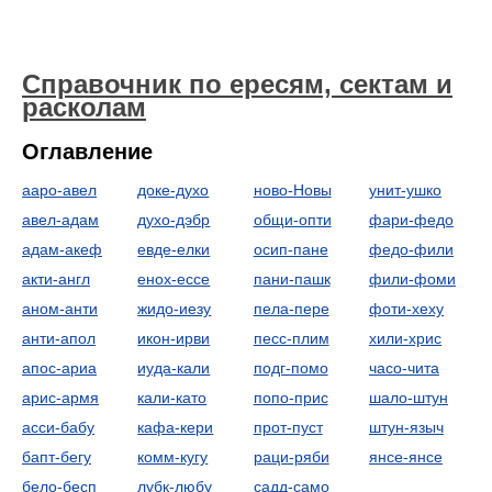
Справочник по ересям, сектам и
расколам
Оглавление
ааро-авел
доке-духо
ново-Новы
унит-ушко
авел-адам
духо-дэбр
общи-опти
фари-федо
адам-акеф
евде-елки
осип-пане
федо-фили
акти-англ
енох-ессе
пани-пашк
фили-фоми
аном-анти
жидо-иезу
пела-пере
фоти-хеху
анти-апол
икон-ирви
песс-плим
хили-хрис
апос-ариа
иуда-кали
подг-помо
часо-чита
арис-армя
кали-като
попо-прис
шало-штун
асси-бабу
кафа-кери
прот-пуст
штун-языч
бапт-бегу
комм-кугу
раци-ряби
янсе-янсе
бело-бесп
лубк-любу
садд-само