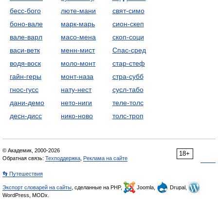
бесс-бого
люте-мани
свят-симо
боно-вале
марк-марь
сион-скеп
вале-варл
масо-мена
скоп-соци
васи-ветк
менн-мист
Спас-сред
водя-воск
моло-монт
стар-стеф
гайн-геры
монт-наза
стра-субб
гнос-гусс
нату-нест
сусл-табо
дани-демо
нето-ниги
теле-толс
десн-дисс
нико-ново
толс-троп
© Академик, 2000-2026
18+
Обратная связь:
Техподдержка
,
Реклама на сайте
👣 Путешествия
Экспорт словарей на сайты
, сделанные на PHP,
Joomla,
Drupal,
WordPress, MODx.